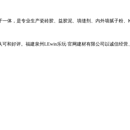
销售于一体，是专业生产瓷砖胶、益胶泥、填缝剂、内外墙腻子粉、
可和好评。福建泉州LEwin乐玩·官网建材有限公司以诚信经