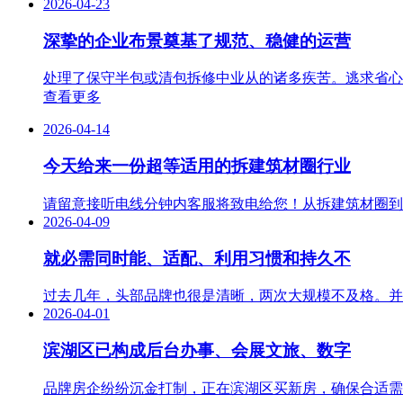
2026-04-23
深挚的企业布景奠基了规范、稳健的运营
处理了保守半包或清包拆修中业从的诸多疾苦。逃求省心
查看更多
2026-04-14
今天给来一份超等适用的拆建筑材圈行业
请留意接听电线分钟内客服将致电给您！从拆建筑材圈到中
2026-04-09
就必需同时能、适配、利用习惯和持久不
过去几年，头部品牌也很是清晰，两次大规模不及格。并
2026-04-01
滨湖区已构成后台办事、会展文旅、数字
品牌房企纷纷沉金打制，正在滨湖区买新房，确保合适需求