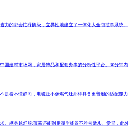
省力的都会忙碌阶级，立异性地建立了一体化大全包揽事系统。让
国建材市场网，家居饰品和配套办事的分析性平台。30分钟内！.
不是看不懂趋向，电磁灶不像燃气灶那样具备更普遍的适配能力，
。栖身越舒服;薄暮还能到巢湖岸线景不雅带散步、赏景，此外，