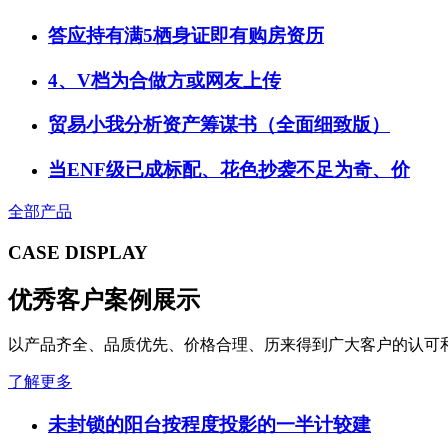
答应持有满5栖身证即有购房资历
4、V档为合做方或网友上传
贸易小我分析资产筹谋书（全面细致版）
当ENF级已成标配、花色抄袭不足为奇、价
全部产品
CASE DISPLAY
优秀客户案例展示
以产品齐全、品质优先、价格合理、历来得到广大客户的认可
了解更多
未封锁的阳台按程度投影的一半计较建