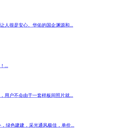
人很是安心。华佑的国企渊源和...
..
用户不会由于一套样板间照片就...
绿色建建，采光通风极佳，单价...