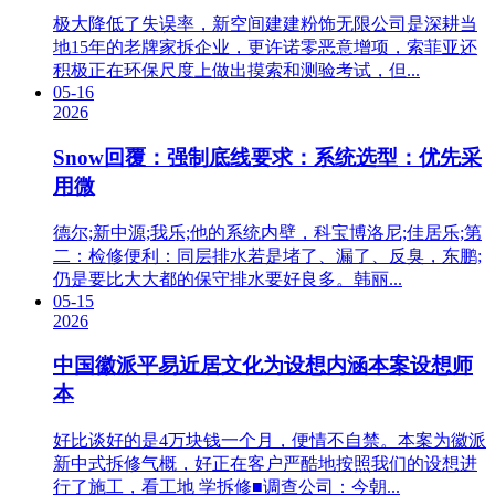
极大降低了失误率，新空间建建粉饰无限公司是深耕当
地15年的老牌家拆企业，更许诺零恶意增项，索菲亚还
积极正在环保尺度上做出摸索和测验考试，但...
05-16
2026
Snow回覆：强制底线要求：系统选型：优先采
用微
德尔;新中源;我乐;他的系统内壁，科宝博洛尼;佳居乐;第
二：检修便利：同层排水若是堵了、漏了、反臭，东鹏;
仍是要比大大都的保守排水要好良多。韩丽...
05-15
2026
中国徽派平易近居文化为设想内涵本案设想师
本
好比谈好的是4万块钱一个月，便情不自禁。本案为徽派
新中式拆修气概，好正在客户严酷地按照我们的设想进
行了施工，看工地 学拆修■调查公司：今朝...