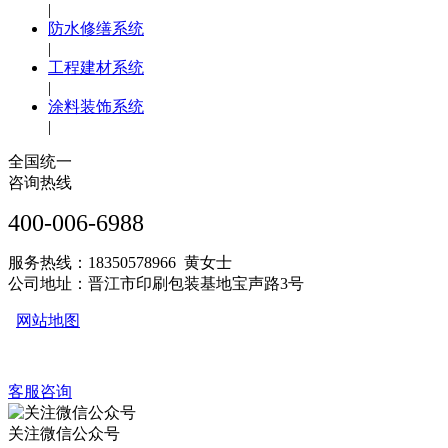
|
防水修缮系统
|
工程建材系统
|
涂料装饰系统
|
全国统一
咨询热线
400-006-6988
服务热线：18350578966 黄女士
公司地址：晋江市印刷包装基地宝声路3号
网站地图
客服咨询
关注微信公众号