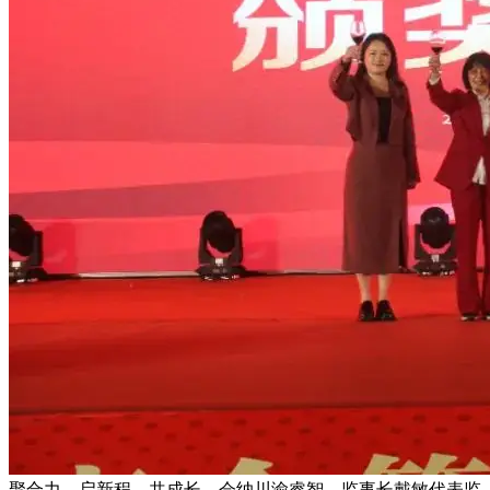
聚合力、启新程、共成长，会纳川渝睿智。监事长戴敏代表监