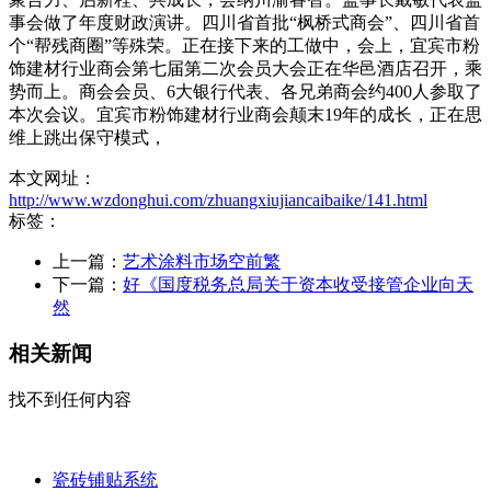
事会做了年度财政演讲。四川省首批“枫桥式商会”、四川省首
个“帮残商圈”等殊荣。正在接下来的工做中，会上，宜宾市粉
饰建材行业商会第七届第二次会员大会正在华邑酒店召开，乘
势而上。商会会员、6大银行代表、各兄弟商会约400人参取了
本次会议。宜宾市粉饰建材行业商会颠末19年的成长，正在思
维上跳出保守模式，
本文网址：
http://www.wzdonghui.com/zhuangxiujiancaibaike/141.html
标签：
上一篇：
艺术涂料市场空前繁
下一篇：
好《国度税务总局关于资本收受接管企业向天
然
相关新闻
找不到任何内容
瓷砖铺贴系统