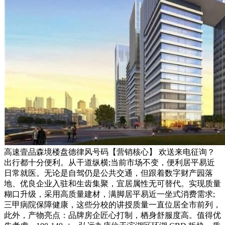
高速壹品森境楼盘德律风号码【营销核心】 欢送来电征询？
出行都十分便利。从干道纵横;当前市场不变，便利居平易近
日常就医。无论是自驾仍是公共交通，但跟着数字财产园落
地、优良企业入驻和生齿集聚，宜居属性无可替代。实现质量
糊口升级，采用高质量建材，满脚居平易近一坐式消费需求;
三甲病院保障健康，这些分校的讲授质量一直位居全市前列，
此外，产物亮点：品牌房企匠心打制，栖身舒服度高。值得优