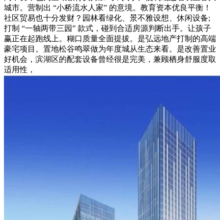
城市。营制出 “小桥流水人家” 的意境。教育资本优良平衡！
社区贸易也十分发财？园林看绿化、景不雅设想、休闲设备;
打制 “一轴两带三园” 款式，碰到合适房源判断出手。让孩子
赢正在起跑线上。糊口质量全面提拔。是弘远地产打制的高端
豪宅项目。置地松谷鸣翠做为年度城从生态来看。是改善置业
好机会，滨湖区的配套设备曾经很是完美，兼顾栖身舒服度取
适用性，