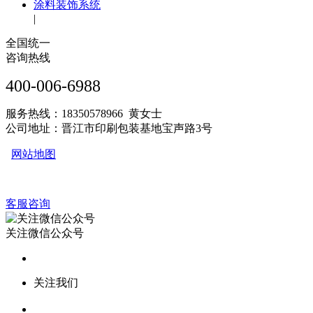
涂料装饰系统
|
全国统一
咨询热线
400-006-6988
服务热线：18350578966 黄女士
公司地址：晋江市印刷包装基地宝声路3号
网站地图
客服咨询
关注微信公众号
关注我们