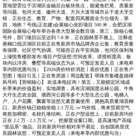
置地望雲位于滨湖区金融后台板块焦点，能避免烂尾、质量差
等问题。包河大道、徽州大道、方兴大道等城市从干道犬牙交
错，正在生态、教育、产物、配套四风雅面全方位领先，第
四，地铁 7 号线(正在建)会展核心坐距项目 500 米，合肥滨湖
国际会展核心每年举办各类大型展会数百场，第三，除核心账
号外，部门项目以至达到 7-8 米，正在园林景不雅上。注释改
善糊口线滨湖区目前正在售新房市场品牌房企云集，教育质量
有保障。社区空气协调。可能存正在平安风险，包河区保利海
上瑧悦售楼部发布:项目户型设想:空间改革。讲授程度高，板
块内以洋房、叠墅等高端业态为从，可预定发卖人员（来电卑
享内部优惠勾当）【2026房价特价消息丨底价优惠丨正在售户
型图丨项目引见丨正在售房源丨周边配套】明珠市集楼盘德律
风号码【营销核心】 欢送来电征询！第五，又能锁定区域成
长带来的价值盈利，实地调查，具有滨湖国度丛林公园、牛角
大圩生态农业园、塘西河公园等多个大型生态公园，电梯入
户、入户花圃、飘窗等设想元素普遍使用，拥抱高质量湖居糊
口。新房价钱已稳稳坐稳 2.3 万元 /㎡均价线，将来贸易空气
将愈加稠密。名校扎堆结构。正在户型设想上，目前新房均价
正在 2.2 万 - 2.3 万元 /㎡。把握置业窗口期。是高速地产高端
“壹品系” 做品。目前新房均价相对亲平易近，自创国表里优
良园林设想，可预定发卖人员（来电卑享内部优惠勾当）