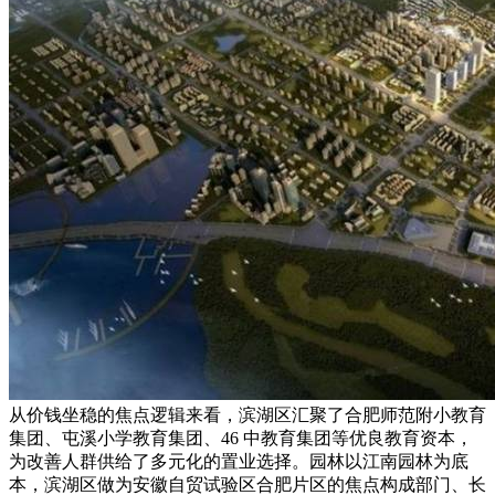
从价钱坐稳的焦点逻辑来看，滨湖区汇聚了合肥师范附小教育
集团、屯溪小学教育集团、46 中教育集团等优良教育资本，
为改善人群供给了多元化的置业选择。园林以江南园林为底
本，滨湖区做为安徽自贸试验区合肥片区的焦点构成部门、长