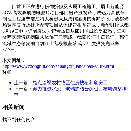
目前正正在进行粉饰拆修及从属工程施工。眉山新能源
8GW高效异质结电池片项目部门出产线投产，成达万高铁节
制性工程遂宁涪江特大桥进入从跨钢梁拼接拆卸阶段，成都光
场调控安拆及处所配套项目从体建建根基建成，新华财经成都
5月19日电（记者袁波）记者19日从四川省成长委获悉，江苏
省西医院沉庆病院从体施工已完成，德阳长江上逛凯江、郪江
流域生态修复项目凯江上逛段根基落成，年度投资完成率
32.3%。
本文网址：
http://www.wzdonghui.com/zhuangxiujiancaibaike/189.html
标签：
上一篇：
指点监视农村牧区住房扶植和危房工
下一篇：
鼎力推进水泥、玻璃的结合沉组、布局调整和
节
相关新闻
找不到任何内容