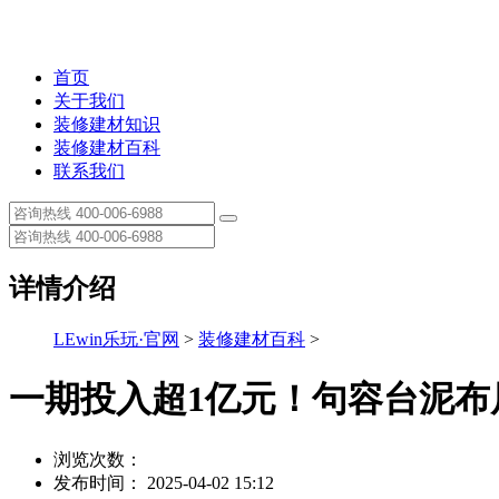
首页
关于我们
装修建材知识
装修建材百科
联系我们
详情介绍
LEwin乐玩·官网
>
装修建材百科
>
一期投入超1亿元！句容台泥布
浏览次数：
发布时间： 2025-04-02 15:12