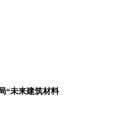
局“未来建筑材料