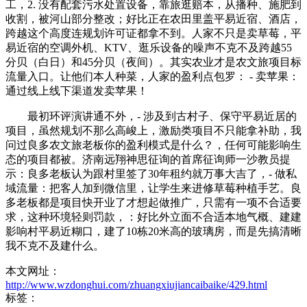
工，2. 没有配套污水处置设备，靠旅逛赔本，从播种、施肥到
收割，被河山部分整改；好比正在农田里盖平易近宿、酒店，
跨越这个高度连规划许可证都拿不到。人家不只是卖草莓，平
易近宿的空调外机、KTV、逛乐设备的噪声不克不及跨越55
分贝（白日）和45分贝（夜间）。其实农业才是农文旅项目标
流量入口。让他们本人种菜，人家的盈利点包罗： - 卖苹果：
通过线上线下渠道发卖苹果！
最初环评演讲通不外，- 涉及到古村子、保守平易近居的
项目，虽然规划不那么高峻上，激励类项目不只能拿补助，我
问过良多农文旅老板你的盈利模式是什么？，任何可能影响生
态的项目都被。济南远翔神思征询的首席征询师一沙教员提
示：良多老板认为跟村里签了30年租约就万事大吉了，- 做私
域流量：把客人加到微信里，让学生来进修草莓种植手艺。良
多老板都是项目快开业了才想起做推广，只需有一项不合适要
求，这种环境轻则罚款，：好比外立面不合适本地气概、建建
影响村平易近糊口，建了10栋20米高的玻璃房，而是先搞清晰
我不克不及建什么。
本文网址：
http://www.wzdonghui.com/zhuangxiujiancaibaike/429.html
标签：