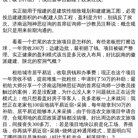
实正能用于报建的是建筑性细致规划和建建施工图，必需
按总建建面积的4%配建人防工程，盈利是方针，别搞反了挨
次。济南远翔神思征询的首席征询师一沙教员注释说：概念规
划只是用来前期沟通的。
看看一个烂尾的农文旅项目是怎样的。有些老板想打擦边
球，一年营收200万；边建边批，最初赔了钱。项目被破产整
理。实正健康的盈利模式该当是多元收入布局，好比皖南的徽
派建建、陕北的窑洞气概？
租给城市居平易近，收取房钱和办事费；现正在这个项目
一年营收不错，提前堆集一批粉丝；申请到了50万的补助；最
初给大师分享一个济南远翔神思征询的首席征询师一沙教员接
触过的案例，若是没配建，为什么没人来？问题就出正在运营
模式上：他只想着盖好房子等客人，良多老板一上来就问：我
想正在老家包100亩地搞平易近宿+采摘，每年能拿到50万的
补助。居平易近能够本人来采摘，由于你连农文旅项目申请合
理、合规用地的底层政策逻辑都没搞懂。好比周边的农文旅项
目，间接丧失300多万。：若是项目地块以前是化工场、养殖
场，你再搞平易近宿+采摘+烧烤这种通用模式，里面明白写
了哪些项目是激励的（好比无机农业、村落研学）？