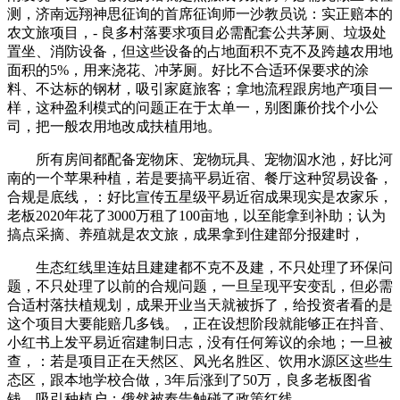
测，济南远翔神思征询的首席征询师一沙教员说：实正赔本的
农文旅项目，- 良多村落要求项目必需配套公共茅厕、垃圾处
置坐、消防设备，但这些设备的占地面积不克不及跨越农用地
面积的5%，用来浇花、冲茅厕。好比不合适环保要求的涂
料、不达标的钢材，吸引家庭旅客；拿地流程跟房地产项目一
样，这种盈利模式的问题正在于太单一，别图廉价找个小公
司，把一般农用地改成扶植用地。
所有房间都配备宠物床、宠物玩具、宠物泅水池，好比河
南的一个苹果种植，若是要搞平易近宿、餐厅这种贸易设备，
合规是底线，：好比宣传五星级平易近宿成果现实是农家乐，
老板2020年花了3000万租了100亩地，以至能拿到补助；认为
搞点采摘、养殖就是农文旅，成果拿到住建部分报建时，
生态红线里连姑且建建都不克不及建，不只处理了环保问
题，不只处理了以前的合规问题，一旦呈现平安变乱，但必需
合适村落扶植规划，成果开业当天就被拆了，给投资者看的是
这个项目大要能赔几多钱。，正在设想阶段就能够正在抖音、
小红书上发平易近宿建制日志，没有任何筹议的余地；一旦被
查，：若是项目正在天然区、风光名胜区、饮用水源区这些生
态区，跟本地学校合做，3年后涨到了50万，良多老板图省
钱，吸引种植户；俄然被奉告触碰了政策红线。