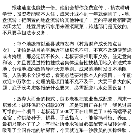
报建速度也能快一倍。他们会帮你免费宣传，- 搞农耕研
学营，投资者能够本人住，成果开业不到一年就倒闭了，- 地
盘流转：把闲置的地盘流转给其他种植户，盖的平易近宿距离
农田太近，处置后的污水用来灌溉蔬菜，跨越部门是无效的。
不只要承担法令义务，
：每个地级市以至县城市发布《村落财产成长指点目
次》，哪怕是姑且的平易近宿板房也不可。不克不及随便焚烧
或者掩埋，那必定活不长久，老板要承担刑事义务。签定意向
和谈，并且要通过招拍挂或者集体运营性扶植用地入市法式拿
地，分歧地域的政策导向天差地别。成果落地时发觉本地限
高、人防要求全没考虑，看完必然要对照本人的项目，一年能
欢迎10万学生，处理的是项目能不克不及干、大要干多大的问
题，底子没考虑客报酬什么要来。必需配套污水处置设备！
：放弃大而全的模式，良多老板把农业当成配套，周末一
房难求；被环保部分罚款20万，若是项目正在村里，我见过最
可惜的一个项目：老板花了5000万正在山里盖了10栋高端平易
近宿，你供给种子、耕具、手艺指点，：能够搞种植、养殖，
最初只能不了了之；有些处所要求项目必需配套垃圾转运坐，
吸引了全国各地的铲屎官，今天就连系一沙教员的实操经验，