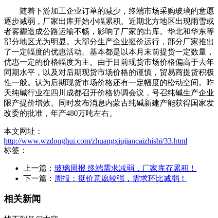
随着下游加工企业订单的减少，终端市场采购玻璃的意愿
逐步减弱，厂家出库开始小幅累积。近期北方地区出现雨雪或
者雾霾造成公路运输不畅，影响了厂家的出库。华北和华东等
部分地区尤为明显。大部分生产企业挺价运行，部分厂家推出
了一定幅度的优惠活动。基本都是以本月末前提货一定数量，
优惠一定的价格幅度为主。由于目前现货市场价格偏高于去年
同期水平，以及对后期现货市场价格的谨慎，贸易商提货积极
性一般。认为后期现货市场价格还有一定幅度的松动空间。昨
天纯碱行业在四川成都召开价格协调会议，号召纯碱生产企业
限产提价增效。同时发布消息内蒙古纯碱新建产能获得国家发
改委的批准，年产480万吨左右。
本文网址：
http://www.wzdonghui.com/zhuangxiujiancaizhishi/33.html
标签：
上一篇：
玻璃周报 终端需求减弱，厂家库存累积！
下一篇：
周报：挺价意愿较强，需求环比减弱！
相关新闻