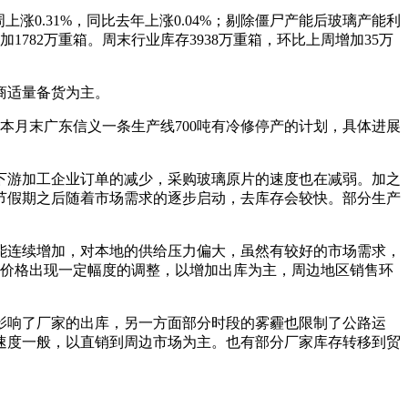
涨0.31%，同比去年上涨0.04%；剔除僵尸产能后玻璃产能利
增加1782万重箱。周末行业库存3938万重箱，环比上周增加35万
商适量备货为主。
月末广东信义一条生产线700吨有冷修停产的计划，具体进展
游加工企业订单的减少，采购玻璃原片的速度也在减弱。加之
节假期之后随着市场需求的逐步启动，去库存会较快。部分生产
连续增加，对本地的供给压力偏大，虽然有较好的市场需求，
业价格出现一定幅度的调整，以增加出库为主，周边地区销售环
响了厂家的出库，另一方面部分时段的雾霾也限制了公路运
速度一般，以直销到周边市场为主。也有部分厂家库存转移到贸