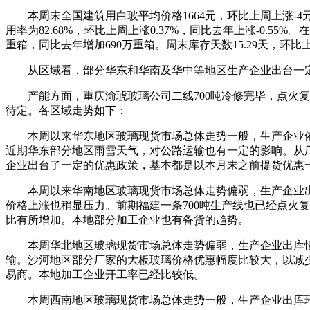
本周末全国建筑用白玻平均价格1664元，环比上周上涨-4元，
用率为82.68%，环比上周上涨0.37%，同比去年上涨-0.55
重箱，同比去年增加690万重箱。周末库存天数15.29天，环比上周
从区域看，部分华东和华南及华中等地区生产企业出台一定
产能方面，重庆渝琥玻璃公司二线700吨冷修完毕，点火复
待定。各区域走势如下：
本周以来华东地区玻璃现货市场总体走势一般，生产企业依
近期华东部分地区雨雪天气，对公路运输也有一定的影响。从
企业出台了一定的优惠政策，基本都是以本月末之前提货优惠
本周以来华南地区玻璃现货市场总体走势偏弱，生产企业出
价格上涨也稍显压力。前期福建一条700吨生产线也已经点火
比有所增加。本地部分加工企业也有备货的趋势。
本周华北地区玻璃现货市场总体走势偏弱，生产企业出库情
输。沙河地区部分厂家的大板玻璃价格优惠幅度比较大，以减
易商。本地加工企业开工率已经比较低。
本周西南地区玻璃现货市场总体走势一般，生产企业出库环