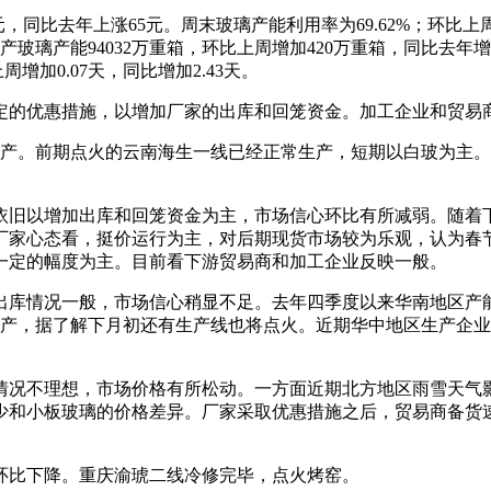
同比去年上涨65元。周末玻璃产能利用率为69.62%；环比上周上
%。在产玻璃产能94032万重箱，环比上周增加420万重箱，同比去年
增加0.07天，同比增加2.43天。
的优惠措施，以增加厂家的出库和回笼资金。加工企业和贸易
产。前期点火的云南海生一线已经正常生产，短期以白玻为主。本
旧以增加出库和回笼资金为主，市场信心环比有所减弱。随着下
厂家心态看，挺价运行为主，对后期现货市场较为乐观，认为春
一定的幅度为主。目前看下游贸易商和加工企业反映一般。
库情况一般，市场信心稍显不足。去年四季度以来华南地区产能
复产，据了解下月初还有生产线也将点火。近期华中地区生产企
况不理想，市场价格有所松动。一方面近期北方地区雨雪天气影
少和小板玻璃的价格差异。厂家采取优惠措施之后，贸易商备货
比下降。重庆渝琥二线冷修完毕，点火烤窑。